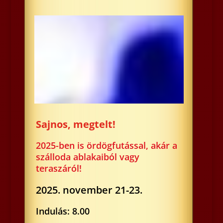
Sajnos, megtelt!
2025-ben is ördögfutással, akár a
szálloda ablakaiból vagy
teraszáról!
2025. november 21-23.
Indulás: 8.00