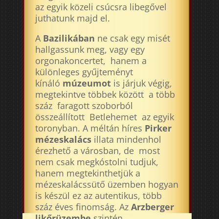
az egyik közeli csúcsra libegővel
juthatunk majd el.
A
Bazilikában
ne csak egy misét
hallgassunk meg, vagy egy
orgonakoncertet, hanem a
különleges gyűjteményt
kínáló
múzeumot
is járjuk végig,
megtekintve többek között a több
száz faragott szoborból
összeállított Betlehemet az egyik
toronyban. A méltán híres
Pirker
mézeskalács
illata mindenhol
érezhető a városban, de most
nem csak megkóstolni tudjuk,
hanem megtekinthetjük a
mézeskalácssütő üzemben hogyan
is készül ez az autentikus, több
száz éves finomság. Az
Arzberger
likőrüzembe
szintén