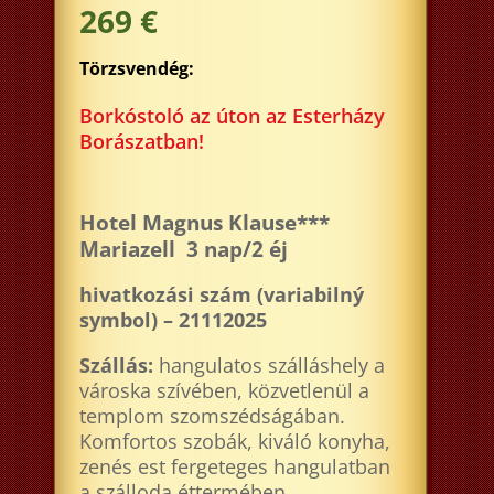
269 €
Törzsvendég:
Borkóstoló az úton az Esterházy
Borászatban!
Hotel Magnus Klause***
Mariazell 3 nap/2 éj
hivatkozási szám (variabilný
symbol) – 21112025
Szállás:
hangulatos szálláshely a
városka szívében, közvetlenül a
templom szomszédságában.
Komfortos szobák, kiváló konyha,
zenés est fergeteges hangulatban
a szálloda éttermében…