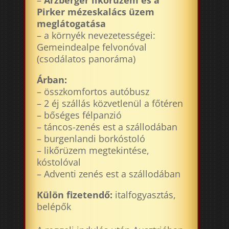
Pirker mézeskalács üzem
meglátogatása
– a környék nevezetességei:
Gemeindealpe felvonóval
(csodálatos panoráma)
Árban:
– összkomfortos autóbusz
– 2 éj szállás közvetlenül a főtéren
– bőséges félpanzió
– táncos-zenés est a szállodában
– burgenlandi borkóstoló
– likőrüzem megtekintése,
kóstolóval
– Adventi zenés est a szállodában
Külön fizetendő:
italfogyasztás,
belépők