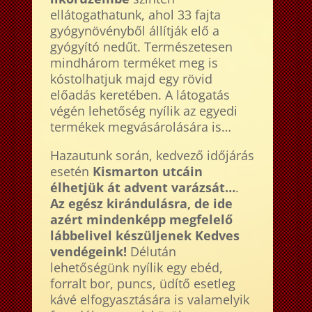
ellátogathatunk, ahol 33 fajta
gyógynövényből állítják elő a
gyógyító nedűt. Természetesen
mindhárom terméket meg is
kóstolhatjuk majd egy rövid
előadás keretében. A látogatás
végén lehetőség nyílik az egyedi
termékek megvásárolására is…
Hazautunk során, kedvező időjárás
esetén
Kismarton utcáin
élhetjük át advent varázsát…
.
Az egész kirándulásra, de ide
azért mindenképp megfelelő
lábbelivel készüljenek Kedves
vendégeink!
Délután
lehetőségünk nyílik egy ebéd,
forralt bor, puncs, üdítő esetleg
kávé elfogyasztására is valamelyik