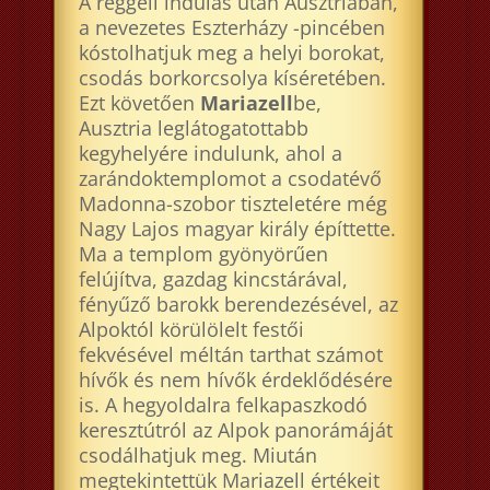
A reggeli indulás után Ausztriában,
a nevezetes Eszterházy -pincében
kóstolhatjuk meg a helyi borokat,
csodás borkorcsolya kíséretében.
Ezt követően
Mariazell
be,
Ausztria leglátogatottabb
kegyhelyére indulunk, ahol a
zarándoktemplomot a csodatévő
Madonna-szobor tiszteletére még
Nagy Lajos magyar király építtette.
Ma a templom gyönyörűen
felújítva, gazdag kincstárával,
fényűző barokk berendezésével, az
Alpoktól körülölelt festői
fekvésével méltán tarthat számot
hívők és nem hívők érdeklődésére
is. A hegyoldalra felkapaszkodó
keresztútról az Alpok panorámáját
csodálhatjuk meg. Miután
megtekintettük Mariazell értékeit