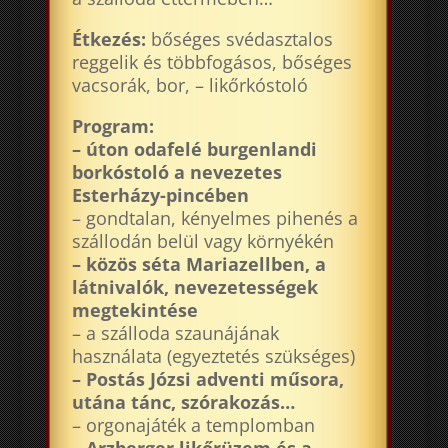
Étkezés:
bőséges svédasztalos
reggelik és többfogásos, bőséges
vacsorák, bor, – likőrkóstoló
Program:
– úton odafelé burgenlandi
borkóstoló a nevezetes
Esterházy-pincében
– gondtalan, kényelmes pihenés a
szállodán belül vagy környékén
– közös séta Mariazellben, a
látnivalók, nevezetességek
megtekintése
– a szálloda szaunájának
használata (egyeztetés szükséges)
– Postás Józsi adventi műsora,
utána tánc, szórakozás…
– orgonajáték a templomban
–
Arzberger likőrüzem és a