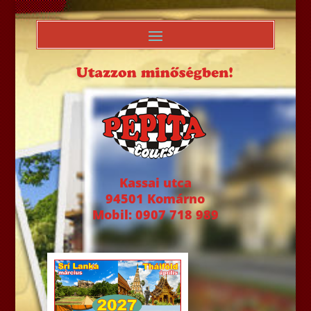
Kassai utca
94501 Komárno
Mobil: 0907 718 989