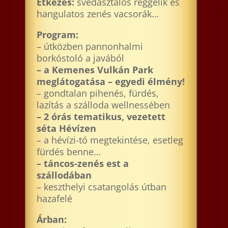
Étkezés:
svédasztalos reggelik és
hangulatos zenés vacsorák…
Program:
– útközben pannonhalmi
borkóstoló a javából
– a Kemenes Vulkán Park
meglátogatása – egyedi élmény!
– gondtalan pihenés, fürdés,
lazítás a szálloda wellnessében
– 2 órás tematikus, vezetett
séta Hévízen
– a hévízi-tó megtekintése, esetleg
fürdés benne…
– táncos-zenés est a
szállodában
– keszthelyi csatangolás útban
hazafelé
Árban: