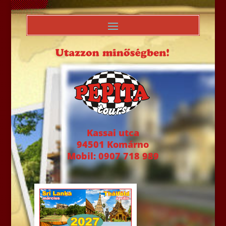
Kassai utca
94501 Komárno
Mobil: 0907 718 989