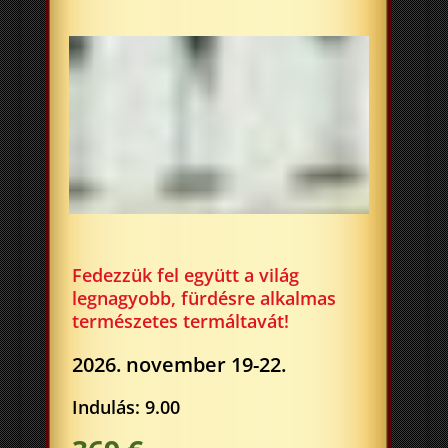
Fedezzük fel együtt a világ
legnagyobb, fürdésre alkalmas
természetes termáltavát!
2026. november 19-22.
Indulás: 9.00