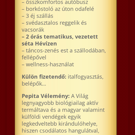
– összkomfortos autóbusz
– borkóstoló az úton odafelé
– 3 éj szállás
– svédasztalos reggelik és
vacsorák
– 2 órás tematikus, vezetett
séta Hévízen
– táncos-zenés est a szállodában,
fellépővel
– wellness-használat
Külön fizetendő:
italfogyasztás,
belépők…
Pepita Vélemény:
A Világ
legnyagyobb biológiailag aktív
termáltava és a magyar valamint
külföldi vendégek egyik
legkedveltebb kirándulóhelye,
hiszen csodálatos hangulátval,