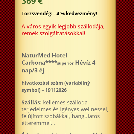
369 €
Törzsvendég: - 4 % kedvezmény!
A város egyik legjobb szállodája,
remek szolgáltatásokkal!
NaturMed Hotel
Carbona****
Hévíz 4
superior
nap/3 éj
hivatkozási szám (variabilný
symbol) – 19112026
Szállás:
kellemes szálloda
terjedelmes és igényes wellnessel,
felújított szobákkal, hangulatos
étteremmel…