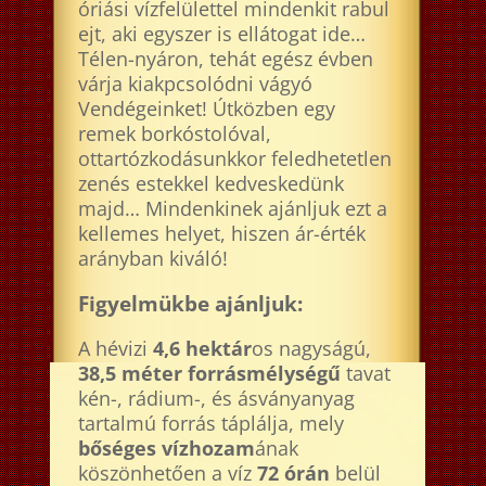
óriási vízfelülettel mindenkit rabul
ejt, aki egyszer is ellátogat ide…
Télen-nyáron, tehát egész évben
várja kiakpcsolódni vágyó
Vendégeinket! Útközben egy
remek borkóstolóval,
ottartózkodásunkkor feledhetetlen
zenés estekkel kedveskedünk
majd… Mindenkinek ajánljuk ezt a
kellemes helyet, hiszen ár-érték
arányban kiváló!
Figyelmükbe ajánljuk:
A hévizi
4,6 hektár
os nagyságú,
38,5 méter forrásmélységű
tavat
kén-, rádium-, és ásványanyag
tartalmú forrás táplálja, mely
bőséges vízhozam
ának
köszönhetően a víz
72 órán
belül