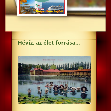
Hévíz, az élet forrása…