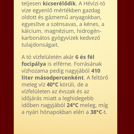
teljesen
kicserélődik
. A Hévízi-tó
vize egyenlő mértékben gazdag
oldott és gáznemű anyagokban,
egyesítve a szénsavas, a kénes, a
kálcium, magnézium, hidrogén-
karbonátos gyógyvizek kedvező
tulajdonságait.
A tó vízfelületén akár
6 és fél
focipálya
is elférne. Forrásának
vízhozama pedig nagyjából
410
liter másodpercenként
. A feltörő
meleg víz
40°C
körüli, de a
vízfelületen az évszak és az
időjárás miatt a leghidegebb
időben nagyjából
24°C
meleg, míg
a nyári hónapokban eléri a
38°C
-t.