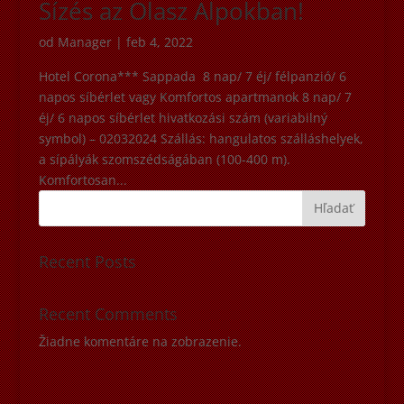
Sízés az Olasz Alpokban!
od
Manager
|
feb 4, 2022
Hotel Corona*** Sappada 8 nap/ 7 éj/ félpanzió/ 6
napos síbérlet vagy Komfortos apartmanok 8 nap/ 7
éj/ 6 napos síbérlet hivatkozási szám (variabilný
symbol) – 02032024 Szállás: hangulatos szálláshelyek,
a sípályák szomszédságában (100-400 m).
Komfortosan...
Hľadať
Recent Posts
Recent Comments
Žiadne komentáre na zobrazenie.