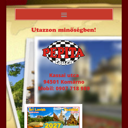
Kassai utca
94501 Komárno
Mobil: 0907 718 989