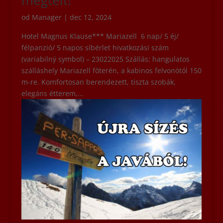
od
Manager
|
dec 12, 2024
Hotel Magnus Klause*** Mariazell 6 nap/ 5 éj/
félpanzió/ 5 napos síbérlet hivatkozási szám
(variabilný symbol) – 23022025 Szállás: hangulatos
szálláshely Mariazell főterén, a kabinos felvonótól 150
m-re. Komfortosan berendezett, tiszta szobák,
elegáns étterem,...