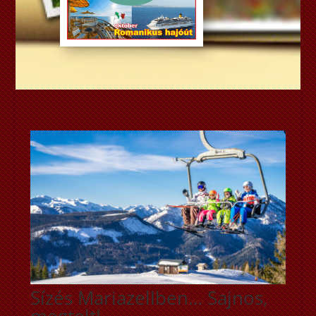
Sízés Mariazellben… Sajnos,
megtelt!